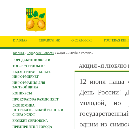
ГЛАВНАЯ
СПРАВОЧНИК
О СЕРДОБСКЕ
ГОСТЕВАЯ КНИ
Главная
/
Городские новости
/ Акция «Я люблю Россию»
ГОРОДСКИЕ НОВОСТИ
АКЦИЯ «Я ЛЮБЛЮ
ТОСЭР "СЕРДОБСК"
КАДАСТРОВАЯ ПАЛАТА
ИНФОРМИРУЕТ
12
июня
наша
ИНФОРМАЦИЯ ДЛЯ
ЗАСТРОЙЩИКА
День
России
!
Д
КОНКУРСЫ
ПРОКУРАТУРА РАЗЪЯСНЯЕТ
молодой
,
но
ЭКОНОМИКА,
ПОТРЕБИТЕЛЬСКИЙ РЫНОК И
государственны
СФЕРА УСЛУГ
БЮДЖЕТ СЕРДОБСКА
одним
из
симво
ПРЕДПРИЯТИЯ ГОРОДА