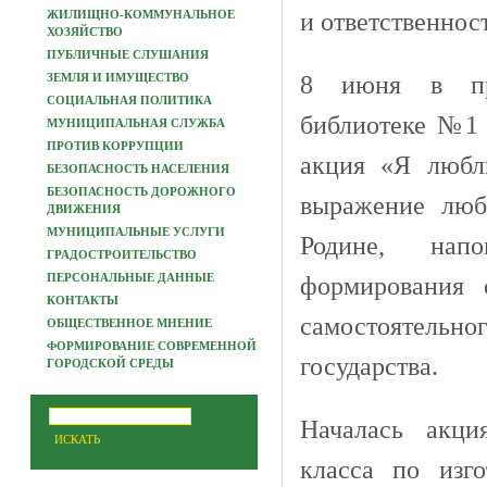
ЖИЛИЩНО-КОММУНАЛЬНОЕ
и
ответственнос
ХОЗЯЙСТВО
ПУБЛИЧНЫЕ СЛУШАНИЯ
ЗЕМЛЯ И ИМУЩЕСТВО
8
июня
в
п
СОЦИАЛЬНАЯ ПОЛИТИКА
библиотеке
№
МУНИЦИПАЛЬНАЯ СЛУЖБА
ПРОТИВ КОРРУПЦИИ
акция
«
Я
люб
БЕЗОПАСНОСТЬ НАСЕЛЕНИЯ
БЕЗОПАСНОСТЬ ДОРОЖНОГО
выражение
люб
ДВИЖЕНИЯ
МУНИЦИПАЛЬНЫЕ УСЛУГИ
Родине
,
напо
ГРАДОСТРОИТЕЛЬСТВО
ПЕРСОНАЛЬНЫЕ ДАННЫЕ
формирования
КОНТАКТЫ
самостоятельно
ОБЩЕСТВЕННОЕ МНЕНИЕ
ФОРМИРОВАНИЕ СОВРЕМЕННОЙ
государства
.
ГОРОДСКОЙ СРЕДЫ
Началась акци
класса по изго