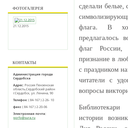
сделали белые, 
ФОТОГАЛЕРЕЯ
символизирую
флага. В хо
21.12.2015
предлагалось в
флаг России, 
признание в люб
КОНТАКТЫ
с праздником н
Администрация города
Сердобска
читатели с уд
Адрес:
Россия Пензенская
вопросы виктор
область,Сердобский район
г.Сердобск, ул. Ленина, 90
Телефон:
( 84-167 ) 2-26- 10
Библиотекари
факс
( 84-167 ) 2-20-06
Электронная почта:
истории возни
gorfo@sura.ru