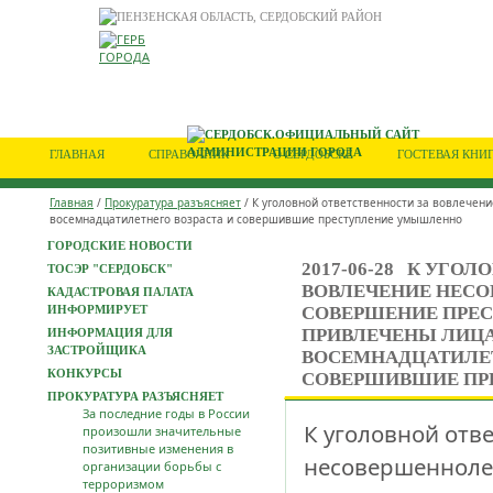
ГЛАВНАЯ
СПРАВОЧНИК
О СЕРДОБСКЕ
ГОСТЕВАЯ КНИ
Главная
/
Прокуратура разъясняет
/ К уголовной ответственности за вовлечен
восемнадцатилетнего возраста и совершившие преступление умышленно
ГОРОДСКИЕ НОВОСТИ
2017-06-28
К УГОЛО
ТОСЭР "СЕРДОБСК"
ВОВЛЕЧЕНИЕ НЕСО
КАДАСТРОВАЯ ПАЛАТА
ИНФОРМИРУЕТ
СОВЕРШЕНИЕ ПРЕС
ПРИВЛЕЧЕНЫ ЛИЦА
ИНФОРМАЦИЯ ДЛЯ
ЗАСТРОЙЩИКА
ВОСЕМНАДЦАТИЛЕТ
КОНКУРСЫ
СОВЕРШИВШИЕ ПР
ПРОКУРАТУРА РАЗЪЯСНЯЕТ
За последние годы в России
К уголовной отв
произошли значительные
позитивные изменения в
несовершенно
организации борьбы с
терроризмом