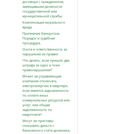
договора с гражданином,
замещавшим должности
государственной или
муниципальной службы
Компенсация морального
вреда
Признание банкротом.
Порядок и судебная
процедура.
Охота и ответственность за
нарушение ее правил
Что делать, если пришло два
штрафа за одно и тоже
правонарушение?
Может ли управляющая
компания отключать
электроэнергию в квартире,
если имеется задолженность
по оплате иных
коммунальных ресурсов или
услуг, или общая
задолженность по
квартплате?
Могут ли приставы
списывать деньги с
банковского счета должника,