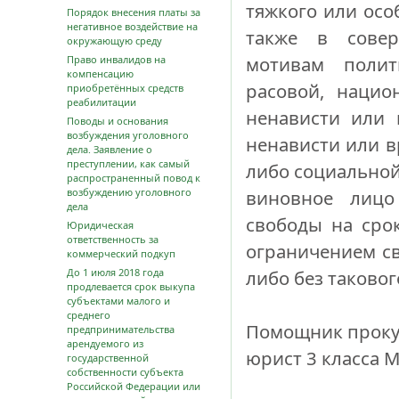
тяжкого или осо
Порядок внесения платы за
негативное воздействие на
также в совер
окружающую среду
мотивам полити
Право инвалидов на
компенсацию
расовой, нацио
приобретённых средств
реабилитации
ненависти или
Поводы и основания
возбуждения уголовного
ненависти или в
дела. Заявление о
преступлении, как самый
либо социальной
распространенный повод к
возбуждению уголовного
виновное лицо
дела
свободы на срок
Юридическая
ответственность за
ограничением св
коммерческий подкуп
До 1 июля 2018 года
либо без таковог
продлевается срок выкупа
субъектами малого и
среднего
Помощник проку
предпринимательства
арендуемого из
юрист 3 класса М
государственной
собственности субъекта
Российской Федерации или