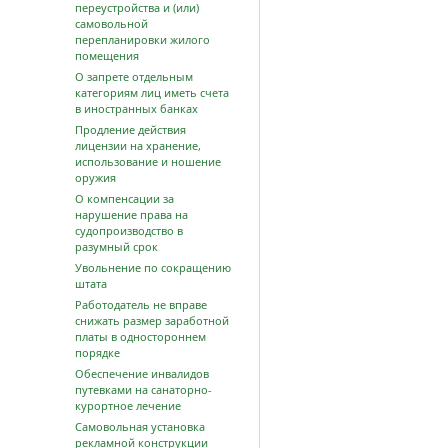
переустройства и (или)
самовольной
перепланировки жилого
помещения
О запрете отдельным
категориям лиц иметь счета
в иностранных банках
Продление действия
лицензии на хранение,
использование и ношение
оружия
О компенсации за
нарушение права на
судопроизводство в
разумный срок
Увольнение по сокращению
штата
Работодатель не вправе
снижать размер заработной
платы в одностороннем
порядке
Обеспечение инвалидов
путевками на санаторно-
курортное лечение
Самовольная установка
рекламной конструкции