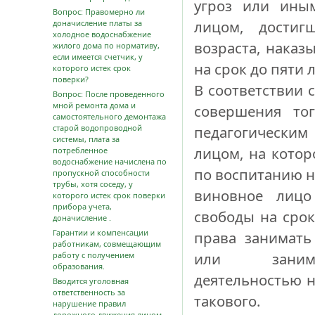
угроз или ины
Вопрос: Правомерно ли
лицом, достиг
доначисление платы за
холодное водоснабжение
возраста, наказ
жилого дома по нормативу,
если имеется счетчик, у
на срок до пяти л
которого истек срок
поверки?
В соответствии с
Вопрос: После проведенного
мной ремонта дома и
совершения то
самостоятельного демонтажа
старой водопроводной
педагогически
системы, плата за
лицом, на котор
потребленное
водоснабжение начислена по
по воспитанию н
пропускной способности
трубы, хотя соседу, у
виновное лицо
которого истек срок поверки
прибора учета,
свободы на срок
доначисление .
Гарантии и компенсации
права занимать
работникам, совмещающим
или занима
работу с получением
образования.
деятельностью н
Вводится уголовная
ответственность за
такового.
нарушение правил
дорожного движения лицом,