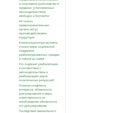
и спортивное рыболовство в
пределах, установленных
законодательством,
свободно и бесплатно
Не только
правоохранительные
органы могут
противодействовать
коррупции
Компенсационные выплаты
и иные меры социальной
поддержки
реабилитированных граждан
и членов их семей
Кто подлежит реабилитации
в соответствии с
законодательством о
реабилитации жертв
политических репрессий?
Понятие конфликта
интересов, обязанность
урегулирования и меры
ответственности за
несоблюдение обязанности
его урегулирования
Последствия самовольного