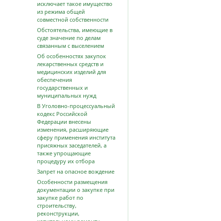
исключает такое имущество
из режима общей
совместной собственности
Обстоятельства, имеющие в
суде значение по делам
связанным с выселением
Об особенностях закупок
лекарственных средств и
медицинских изделий для
обеспечения
государственных и
муниципальных нужд
В Уголовно-процессуальный
кодекс Российской
Федерации внесены
изменения, расширяющие
сферу применения института
присяжных заседателей, а
также упрощающие
процедуру их отбора
Запрет на опасное вождение
Особенности размещения
документации о закупке при
закупке работ по
строительству,
реконструкции,