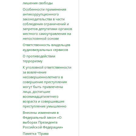
лишения свободы
Особенности применения
антикоррупционного
законодательства в части
соблюдения ограничений и
запретов депутатами органов
местного самоуправления на
непостоянной основе
Ответственность владельцев
аудиовизуальных сервисов
О противодействии
терроризму
К уголовной ответственности
за вовлечение
несовершеннолетнего в
совершение преступления
могут быть привлечены
лица, достигшие
восемнадцатилетнего
возраста и совершившие
преступление умышленно
Внесены изменения в
Федеральный закон «О
выборах Президента
Российской Федерации»
Памятка "Права