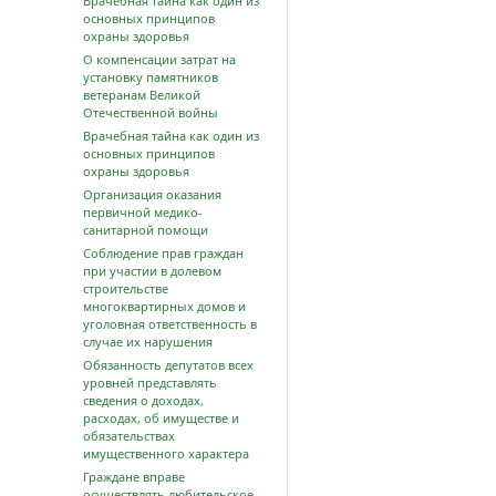
Врачебная тайна как один из
основных принципов
охраны здоровья
О компенсации затрат на
установку памятников
ветеранам Великой
Отечественной войны
Врачебная тайна как один из
основных принципов
охраны здоровья
Организация оказания
первичной медико-
санитарной помощи
Соблюдение прав граждан
при участии в долевом
строительстве
многоквартирных домов и
уголовная ответственность в
случае их нарушения
Обязанность депутатов всех
уровней представлять
сведения о доходах,
расходах, об имуществе и
обязательствах
имущественного характера
Граждане вправе
осуществлять любительское