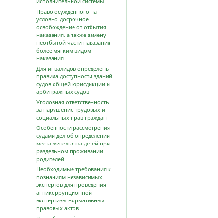
исполнительной системы
Право осужденного на
условно-досрочное
освобождение от отбытия
наказания, а также замену
неотбытой части наказания
более мягким видом
наказания
Для инвалидов определены
правила доступности зданий
судов общей юрисдикции и
арбитражных судов
Уголовная ответственность
за нарушение трудовых и
социальных прав граждан
Особенности рассмотрения
судами дел об определении
места жительства детей при
раздельном проживании
родителей
Необходимые требования к
познаниям независимых
экспертов для проведения
антикоррупционной
экспертизы нормативных
правовых актов