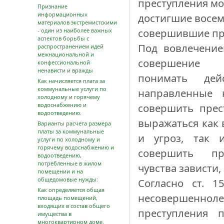
преступления мо
Признание
информационных
достигшие восем
материалов экстремистскими
совершившие пр
- один из наиболее важных
аспектов борьбы с
Под вовлечение
распространением идей
межнациональной и
совершение 
конфессиональной
ненависти и вражды
понимать дей
Как начисляется плата за
коммунальные услуги по
направленные 
холодному и горячему
водоснабжению и
совершить прес
водоотведению.
выражаться как 
Варианты расчета размера
платы за коммунальные
и угроз, так 
услуги по холодному и
горячему водоснабжению и
совершить пре
водоотведению,
потребленные в жилом
чувства зависти,
помещении и на
общедомовые нужды:
Согласно ст. 
Как определяется общая
несовершенно
площадь помещений,
входящих в состав общего
преступления 
имущества в
многоквартирном доме.