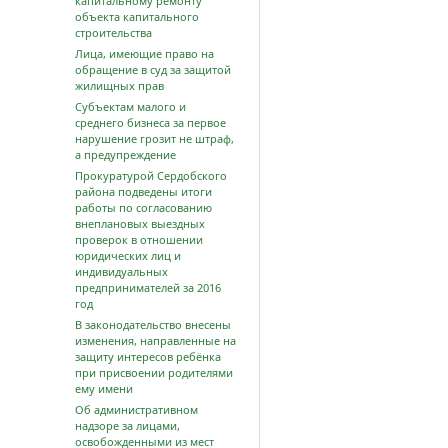
капитальному ремонту
объекта капитального
строительства
Лица, имеющие право на
обращение в суд за защитой
жилищных прав
Субъектам малого и
среднего бизнеса за первое
нарушение грозит не штраф,
а предупреждение
Прокуратурой Сердобского
района подведены итоги
работы по согласованию
внеплановых выездных
проверок в отношении
юридических лиц и
индивидуальных
предпринимателей за 2016
год
В законодательство внесены
изменения, направленные на
защиту интересов ребёнка
при присвоении родителями
ему имени
Об административном
надзоре за лицами,
освобожденными из мест