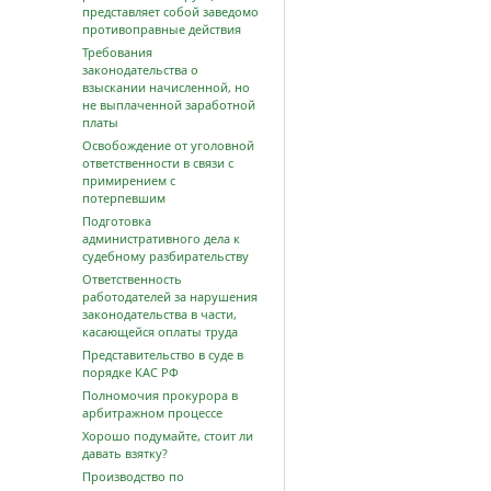
представляет собой заведомо
противоправные действия
Требования
законодательства о
взыскании начисленной, но
не выплаченной заработной
платы
Освобождение от уголовной
ответственности в связи с
примирением с
потерпевшим
Подготовка
административного дела к
судебному разбирательству
Ответственность
работодателей за нарушения
законодательства в части,
касающейся оплаты труда
Представительство в суде в
порядке КАС РФ
Полномочия прокурора в
арбитражном процессе
Хорошо подумайте, стоит ли
давать взятку?
Производство по