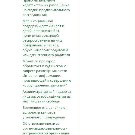
Право на заявление
ходатайств и их разрешение
на стадии предварительного
расследования
Меры социальной
поддержки детей-сирот и
детей, оставшихся без
попечения родителей,
распространены на лиц,
потерявших в период
обучения обоих родителей
или единственного родителя
Может ли прокурор
обратиться в суд с иском о
запрете размещения в сети
Интернет информации,
призывающей к совершению
коррупционных действий?
Административный надзор за
лицами, освобождёнными из
мест лишения свободы
Временное отстранение от
должности как мера
уголовного принуждения
Об ответственности за
организацию деятельности
экстремистской организации