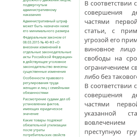
В соответствии с
подвергнутым
административному
совершения де
наказанию
частями перво
Административный штраф
может быть назначен ниже
статьи, с при
его минимального размера
Федеральным законом от
угрозой его прим
08.03.2015 № 40-ФЗ «О
внесении изменений в
виновное лицо
отдельные законодательные
свободы на сро
акты Российской Федерации»
в действующее уголовное
ограничением св
законодательство внесены
существенные изменения
либо без таковог
Особенности правового
регулирования труда
В соответствии с
женщин и лиц с семейными
обязанностями
совершения де
Рассмотрение судами дел об
частями перво
установлении фактов,
имеющих юридическое
указанной с
значение
Какие товары подлежат
вовлечением 
обязательной утилизации
преступную гр
после утраты
потребительских свойств