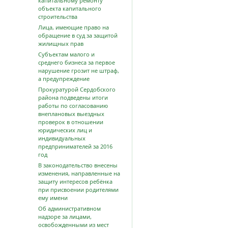
капитальному ремонту
объекта капитального
строительства
Лица, имеющие право на
обращение в суд за защитой
жилищных прав
Субъектам малого и
среднего бизнеса за первое
нарушение грозит не штраф,
а предупреждение
Прокуратурой Сердобского
района подведены итоги
работы по согласованию
внеплановых выездных
проверок в отношении
юридических лиц и
индивидуальных
предпринимателей за 2016
год
В законодательство внесены
изменения, направленные на
защиту интересов ребёнка
при присвоении родителями
ему имени
Об административном
надзоре за лицами,
освобожденными из мест