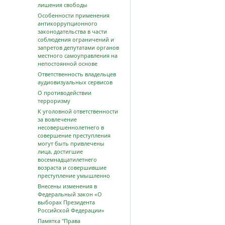
лишения свободы
Особенности применения
антикоррупционного
законодательства в части
соблюдения ограничений и
запретов депутатами органов
местного самоуправления на
непостоянной основе
Ответственность владельцев
аудиовизуальных сервисов
О противодействии
терроризму
К уголовной ответственности
за вовлечение
несовершеннолетнего в
совершение преступления
могут быть привлечены
лица, достигшие
восемнадцатилетнего
возраста и совершившие
преступление умышленно
Внесены изменения в
Федеральный закон «О
выборах Президента
Российской Федерации»
Памятка "Права