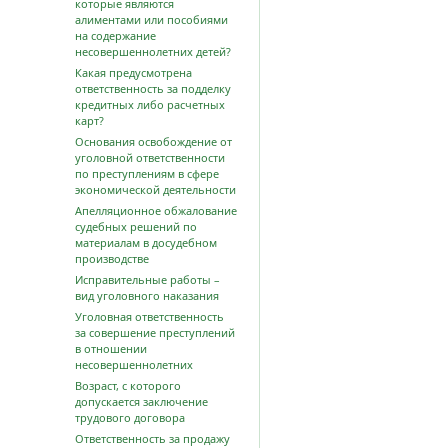
которые являются
алиментами или пособиями
на содержание
несовершеннолетних детей?
Какая предусмотрена
ответственность за подделку
кредитных либо расчетных
карт?
Основания освобождение от
уголовной ответственности
по преступлениям в сфере
экономической деятельности
Апелляционное обжалование
судебных решений по
материалам в досудебном
производстве
Исправительные работы –
вид уголовного наказания
Уголовная ответственность
за совершение преступлений
в отношении
несовершеннолетних
Возраст, с которого
допускается заключение
трудового договора
Ответственность за продажу