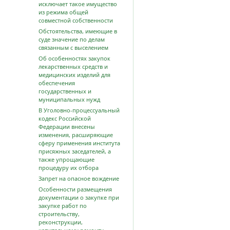
исключает такое имущество
из режима общей
совместной собственности
Обстоятельства, имеющие в
суде значение по делам
связанным с выселением
Об особенностях закупок
лекарственных средств и
медицинских изделий для
обеспечения
государственных и
муниципальных нужд
В Уголовно-процессуальный
кодекс Российской
Федерации внесены
изменения, расширяющие
сферу применения института
присяжных заседателей, а
также упрощающие
процедуру их отбора
Запрет на опасное вождение
Особенности размещения
документации о закупке при
закупке работ по
строительству,
реконструкции,