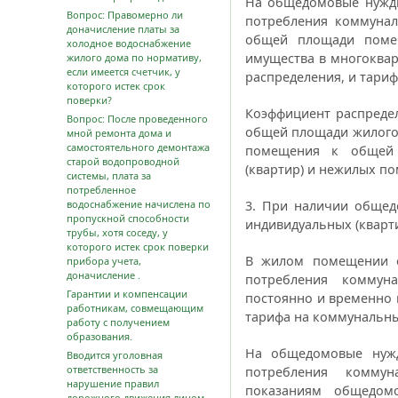
На общедомовые нужды
Вопрос: Правомерно ли
потребления коммунал
доначисление платы за
общей площади поме
холодное водоснабжение
имущества в многоквар
жилого дома по нормативу,
если имеется счетчик, у
распределения, и тариф
которого истек срок
поверки?
Коэффициент распреде
Вопрос: После проведенного
общей площади жилого
мной ремонта дома и
самостоятельного демонтажа
помещения к общей
старой водопроводной
(квартир) и нежилых п
системы, плата за
потребленное
водоснабжение начислена по
3. При наличии общед
пропускной способности
индивидуальных (кварт
трубы, хотя соседу, у
которого истек срок поверки
В жилом помещении о
прибора учета,
доначисление .
потребления коммуна
Гарантии и компенсации
постоянно и временно
работникам, совмещающим
тарифа на коммунальны
работу с получением
образования.
На общедомовые нужд
Вводится уголовная
ответственность за
потребления коммун
нарушение правил
показаниям общедом
дорожного движения лицом,