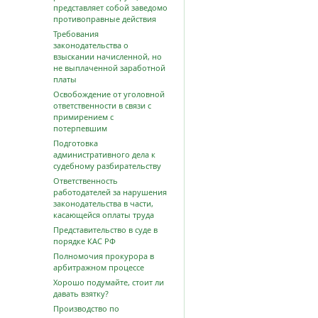
представляет собой заведомо
противоправные действия
Требования
законодательства о
взыскании начисленной, но
не выплаченной заработной
платы
Освобождение от уголовной
ответственности в связи с
примирением с
потерпевшим
Подготовка
административного дела к
судебному разбирательству
Ответственность
работодателей за нарушения
законодательства в части,
касающейся оплаты труда
Представительство в суде в
порядке КАС РФ
Полномочия прокурора в
арбитражном процессе
Хорошо подумайте, стоит ли
давать взятку?
Производство по