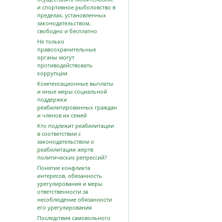
и спортивное рыболовство в
пределах, установленных
законодательством,
свободно и бесплатно
Не только
правоохранительные
органы могут
противодействовать
коррупции
Компенсационные выплаты
и иные меры социальной
поддержки
реабилитированных граждан
и членов их семей
Кто подлежит реабилитации
в соответствии с
законодательством о
реабилитации жертв
политических репрессий?
Понятие конфликта
интересов, обязанность
урегулирования и меры
ответственности за
несоблюдение обязанности
его урегулирования
Последствия самовольного