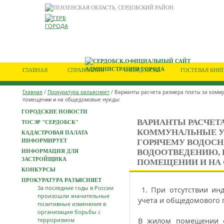
ГЛАВНАЯ
СПРАВОЧНИК
О СЕРДОБСКЕ
ГОСТЕВАЯ КНИ
Главная
/
Прокуратура разъясняет
/ Варианты расчета размера платы за комм
помещении и на общедомовые нужды:
ГОРОДСКИЕ НОВОСТИ
ВАРИАНТЫ РАСЧЕТА
ТОСЭР "СЕРДОБСК"
КОММУНАЛЬНЫЕ У
КАДАСТРОВАЯ ПАЛАТА
ИНФОРМИРУЕТ
ГОРЯЧЕМУ ВОДОС
ВОДООТВЕДЕНИЮ,
ИНФОРМАЦИЯ ДЛЯ
ЗАСТРОЙЩИКА
ПОМЕЩЕНИИ И НА
КОНКУРСЫ
ПРОКУРАТУРА РАЗЪЯСНЯЕТ
За последние годы в России
1. При отсутствии ин
произошли значительные
учета и общедомового 
позитивные изменения в
организации борьбы с
терроризмом
В жилом помещении о