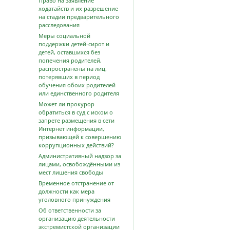
Право на заявление
ходатайств и их разрешение
на стадии предварительного
расследования
Меры социальной
поддержки детей-сирот и
детей, оставшихся без
попечения родителей,
распространены на лиц,
потерявших в период
обучения обоих родителей
или единственного родителя
Может ли прокурор
обратиться в суд с иском о
запрете размещения в сети
Интернет информации,
призывающей к совершению
коррупционных действий?
Административный надзор за
лицами, освобождёнными из
мест лишения свободы
Временное отстранение от
должности как мера
уголовного принуждения
Об ответственности за
организацию деятельности
экстремистской организации