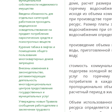
муниципальной
доме, расчет размера
собственности недвижимого
горячему водоснабже
имущества
исходя из объема комм
Введена обязанность для
отдельных категорий
при производстве горя
работников проходить
ресурс. Размер платы 
медицинское
водоснабжению при отс
освидетельствование на
предмет потребления
водоснабжения определ
наркотических средств и
психотропных веществ
произведение объема 
Курение табака в лифтах и
воды, приготовленной 
помещениях общего
пользования
воду;
многоквартирных домов
запрещено
стоимость коммунальн
Внесены изменения в
подогрева холодной в
законодательство,
услуг по горячему
регламентирующее
деятельность
потребителя в каж
многофункциональных
пропорционально объе
центров предоставления
расчетный период в ж
государственных и
муниципальных услуг
Утверждены новые Правила
Объем использованног
сообщения работодателем о
ресурса определяется 
заключении трудового