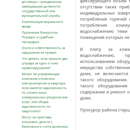
фиксирующего объем т
договора с гражданином,
замещавшим должности
отсутствии таких при
государственной или
индивидуальных (квар
муниципальной службы
потребления горячей 
Компенсация морального
потребления комм
вреда
водоснабжению теми
Признание банкротом.
помещения которых не
Порядок и судебная
процедура.
Охота и ответственность за
В плату за комму
нарушение ее правил
водоснабжению, п
Что делать, если пришло два
использованием обору
штрафа за одно и тоже
имущества собственн
правонарушение?
доме, не включаются
Может ли управляющая
компания отключать
такого оборудования
электроэнергию в квартире,
такого оборудовани
если имеется задолженность
содержание и ремонт 
по оплате иных
коммунальных ресурсов или
доме.
услуг, или общая
задолженность по
Прокурор района
старш
квартплате?
Могут ли приставы
списывать деньги с
банковского счета должника,