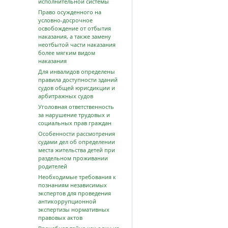
исполнительной системы
Право осужденного на
условно-досрочное
освобождение от отбытия
наказания, а также замену
неотбытой части наказания
более мягким видом
наказания
Для инвалидов определены
правила доступности зданий
судов общей юрисдикции и
арбитражных судов
Уголовная ответственность
за нарушение трудовых и
социальных прав граждан
Особенности рассмотрения
судами дел об определении
места жительства детей при
раздельном проживании
родителей
Необходимые требования к
познаниям независимых
экспертов для проведения
антикоррупционной
экспертизы нормативных
правовых актов