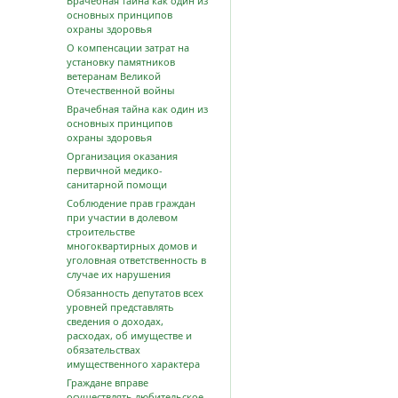
Врачебная тайна как один из
основных принципов
охраны здоровья
О компенсации затрат на
установку памятников
ветеранам Великой
Отечественной войны
Врачебная тайна как один из
основных принципов
охраны здоровья
Организация оказания
первичной медико-
санитарной помощи
Соблюдение прав граждан
при участии в долевом
строительстве
многоквартирных домов и
уголовная ответственность в
случае их нарушения
Обязанность депутатов всех
уровней представлять
сведения о доходах,
расходах, об имуществе и
обязательствах
имущественного характера
Граждане вправе
осуществлять любительское