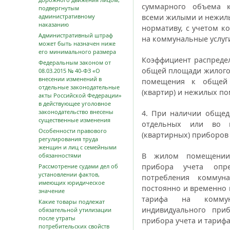
суммарного объема к
подвергнутым
административному
всеми жилыми и нежил
наказанию
нормативу, с учетом к
Административный штраф
на коммунальные услуг
может быть назначен ниже
его минимального размера
Коэффициент распреде
Федеральным законом от
общей площади жилого
08.03.2015 № 40-ФЗ «О
внесении изменений в
помещения к общей
отдельные законодательные
(квартир) и нежилых п
акты Российской Федерации»
в действующее уголовное
законодательство внесены
4. При наличии общед
существенные изменения
отдельных или во в
Особенности правового
(квартирных) приборов 
регулирования труда
женщин и лиц с семейными
В жилом помещении 
обязанностями
прибора учета опре
Рассмотрение судами дел об
установлении фактов,
потребления коммуна
имеющих юридическое
постоянно и временно
значение
тарифа на коммун
Какие товары подлежат
индивидуального при
обязательной утилизации
после утраты
прибора учета и тарифа
потребительских свойств