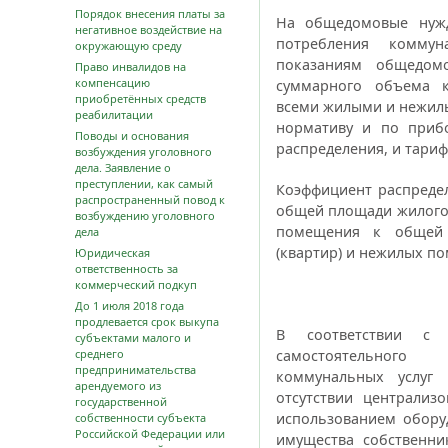
Порядок внесения платы за
На общедомовые нужд
негативное воздействие на
потребления коммун
окружающую среду
показаниям общедом
Право инвалидов на
компенсацию
суммарного объема к
приобретённых средств
всеми жилыми и нежил
реабилитации
нормативу и по прибо
Поводы и основания
распределения, и тариф
возбуждения уголовного
дела. Заявление о
преступлении, как самый
Коэффициент распреде
распространенный повод к
общей площади жилого
возбуждению уголовного
помещения к общей
дела
(квартир) и нежилых п
Юридическая
ответственность за
коммерческий подкуп
До 1 июля 2018 года
продлевается срок выкупа
В соответствии с
субъектами малого и
среднего
самостоятельного
предпринимательства
коммунальных услуг
арендуемого из
отсутствии централиз
государственной
использованием обору
собственности субъекта
Российской Федерации или
имущества собственн