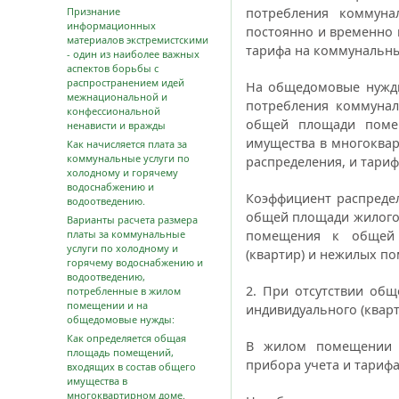
Признание
потребления коммунал
информационных
постоянно и временно
материалов экстремистскими
тарифа на коммунальны
- один из наиболее важных
аспектов борьбы с
распространением идей
На общедомовые нужды
межнациональной и
потребления коммунал
конфессиональной
общей площади поме
ненависти и вражды
имущества в многоквар
Как начисляется плата за
коммунальные услуги по
распределения, и тариф
холодному и горячему
водоснабжению и
Коэффициент распреде
водоотведению.
общей площади жилого
Варианты расчета размера
платы за коммунальные
помещения к общей
услуги по холодному и
(квартир) и нежилых п
горячему водоснабжению и
водоотведению,
2. При отсутствии об
потребленные в жилом
помещении и на
индивидуального (кварт
общедомовые нужды:
Как определяется общая
В жилом помещении о
площадь помещений,
прибора учета и тарифа
входящих в состав общего
имущества в
многоквартирном доме.