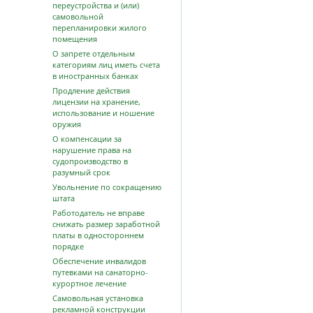
переустройства и (или)
самовольной
перепланировки жилого
помещения
О запрете отдельным
категориям лиц иметь счета
в иностранных банках
Продление действия
лицензии на хранение,
использование и ношение
оружия
О компенсации за
нарушение права на
судопроизводство в
разумный срок
Увольнение по сокращению
штата
Работодатель не вправе
снижать размер заработной
платы в одностороннем
порядке
Обеспечение инвалидов
путевками на санаторно-
курортное лечение
Самовольная установка
рекламной конструкции