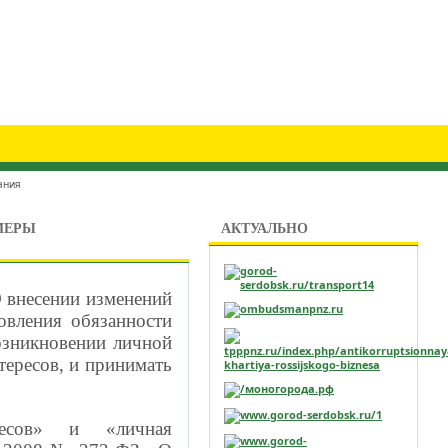
ания
МЕРЫ
АКТУАЛЬНО
О внесении изменений
овления обязанности
озникновении личной
тересов, и принимать
ресов» и «личная