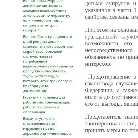
Вопрос: Правомерно ли
детьми супругов и
доначисление платы за
указанное в части 1
холодное водоснабжение
жилого дома по нормативу,
свойстве, связаны 
если имеется счетчик, у
которого истек срок
При этом на основан
поверки?
гражданской служ
Вопрос: После проведенного
мной ремонта дома и
возможности его 
самостоятельного демонтажа
непосредственного
старой водопроводной
обязанность по при
системы, плата за
потребленное
интересов.
водоснабжение начислена по
пропускной способности
Предотвращение и у
трубы, хотя соседу, у
которого истек срок поверки
самоотвода служаще
прибора учета,
Федерации, а также
доначисление .
вплоть до отстранен
Гарантии и компенсации
работникам, совмещающим
его от выгоды, явив
работу с получением
образования.
Представитель нани
Вводится уголовная
заинтересованности
ответственность за
нарушение правил
принять меры по пр
дорожного движения лицом,