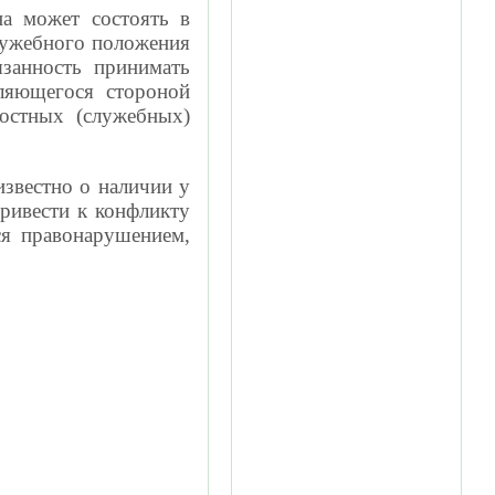
на может состоять в
служебного положения
язанность принимать
ляющегося стороной
ностных (служебных)
известно о наличии у
ривести к конфликту
ся правонарушением,