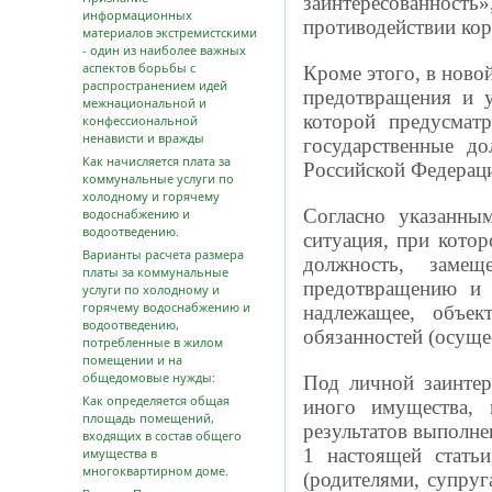
заинтересованность
информационных
противодействии ко
материалов экстремистскими
- один из наиболее важных
аспектов борьбы с
Кроме этого, в ново
распространением идей
предотвращения и у
межнациональной и
которой предусмат
конфессиональной
ненависти и вражды
государственные до
Как начисляется плата за
Российской Федерац
коммунальные услуги по
холодному и горячему
Согласно указанным
водоснабжению и
водоотведению.
ситуация, при котор
Варианты расчета размера
должность, замещ
платы за коммунальные
предотвращению и 
услуги по холодному и
горячему водоснабжению и
надлежащее, объек
водоотведению,
обязанностей (осуще
потребленные в жилом
помещении и на
общедомовые нужды:
Под личной заинтер
Как определяется общая
иного имущества, 
площадь помещений,
результатов выполне
входящих в состав общего
1 настоящей стать
имущества в
многоквартирном доме.
(родителями, супруг