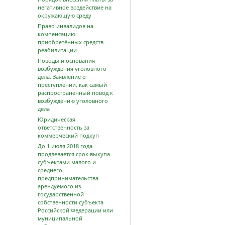
негативное воздействие на
окружающую среду
Право инвалидов на
компенсацию
приобретённых средств
реабилитации
Поводы и основания
возбуждения уголовного
дела. Заявление о
преступлении, как самый
распространенный повод к
возбуждению уголовного
дела
Юридическая
ответственность за
коммерческий подкуп
До 1 июля 2018 года
продлевается срок выкупа
субъектами малого и
среднего
предпринимательства
арендуемого из
государственной
собственности субъекта
Российской Федерации или
муниципальной