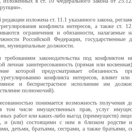
», изложенных в ст. 10 Федерального закона от 25.
ррупции».
й редакции изложена ст. 11.1 указанного закона, регл
регулирования конфликта интересов, а также ст. 12.
риваются ограничения и обязанности, налагаемые 
лжности Российской Федерации, государственные 
ии, муниципальные должности.
 требованиям законодательства под конфликтом и
ой личная заинтересованность (прямая или косвенна
ение которой предусматривает обязанность 
урегулированию конфликта интересов, влияет или
тивное и беспристрастное исполнение им должн
ствление полномочий).
есованностью понимается возможность получения до
в том числе имущественных прав, услуг имущест
нных работ или каких-либо выгод (преимуществ) лицо
и, и (или) состоящими с ним в близком родстве и
ами, детьми, братьями, сестрами, а также братьями, с