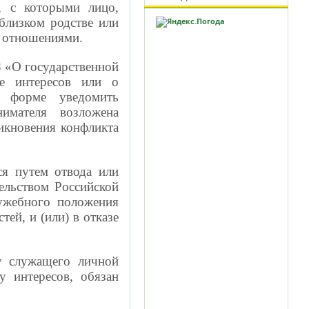
, с которыми лицо,
 близком родстве или
 отношениями.
З «О государственной
е интересов или о
й форме уведомить
нимателя возложена
икновения конфликта
ся путем отвода или
ельством Российской
лужебного положения
ей, и (или) в отказе
 у служащего личной
у интересов, обязан