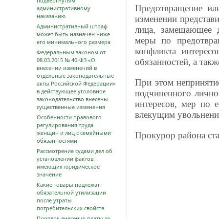
подвергнутым
Предотвращение или
административному
наказанию
изменении представи
Административный штраф
лица, замещающее д
может быть назначен ниже
меры по предотвра
его минимального размера
конфликта интересо
Федеральным законом от
08.03.2015 № 40-ФЗ «О
обязанностей, а такж
внесении изменений в
отдельные законодательные
При этом непринятие
акты Российской Федерации»
в действующее уголовное
подчиненного лично
законодательство внесены
интересов, мер по 
существенные изменения
влекущим увольнение
Особенности правового
регулирования труда
женщин и лиц с семейными
Прокурор района ст
обязанностями
Рассмотрение судами дел об
установлении фактов,
имеющих юридическое
значение
Какие товары подлежат
обязательной утилизации
после утраты
потребительских свойств
Порядок внесения платы за