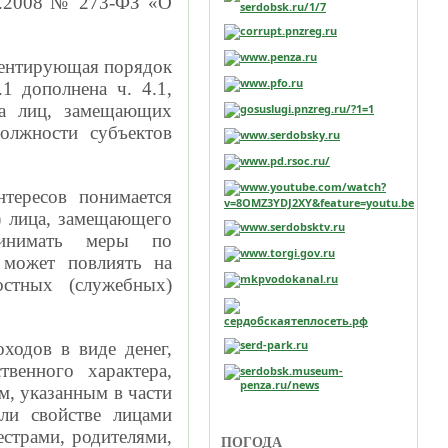
12.2008 № 273-ФЗ «О
аментирующая порядок
1 дополнена ч. 4.1,
на лиц, замещающих
должности субъектов
нтересов понимается
я) лица, замещающего
принимать меры по
 может повлиять на
остных (служебных)
ходов в виде денег,
венного характера,
м, указанным в части
ли свойстве лицами
естрами, родителями,
ПОГОДА