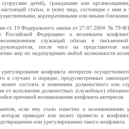
 супругами детей), гражданами или организациями
 настоящей статьи, и (или) лица, состоящие с ним в
имущественными, корпоративными или иными близкими
ии ст. 19 Федерального закона от 27.07.2004 № 79-Ф
бе Российской Федерации» о возникшем конфликт
возникновения служащий обязан в письменно
 руководителя, после чего на представителя на
нятию мер по недопущению любой возможности возн
регулирование конфликта интересов осуществляют
го в случаях и порядке, предусмотренных законодат
 может состоять в изменении должностного или с
ия от исполнения должностных (служебных) обязанност
шейся причиной возникновения конфликта интересов.
мателя, если ему стало известно о возникновении
, которая приводит или может привести к конфликт
едотвращению или урегулированию такого конфликта.