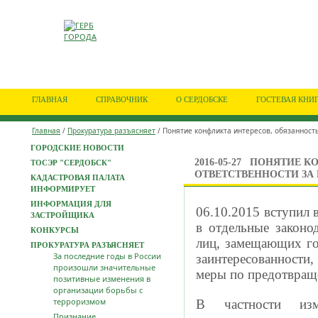
ГЛАВНАЯ
СПРАВОЧНИК
О СЕРДОБСКЕ
ГОСТЕВАЯ КНИ
Главная
/
Прокуратура разъясняет
/ Понятие конфликта интересов, обязанност
ГОРОДСКИЕ НОВОСТИ
2016-05-27
ПОНЯТИЕ КО
ТОСЭР "СЕРДОБСК"
ОТВЕТСТВЕННОСТИ ЗА
КАДАСТРОВАЯ ПАЛАТА
ИНФОРМИРУЕТ
ИНФОРМАЦИЯ ДЛЯ
06.10.2015 вступил 
ЗАСТРОЙЩИКА
в отдельные законо
КОНКУРСЫ
лиц, замещающих го
ПРОКУРАТУРА РАЗЪЯСНЯЕТ
За последние годы в России
заинтересованности,
произошли значительные
меры по предотвращ
позитивные изменения в
организации борьбы с
терроризмом
В частности изм
Признание