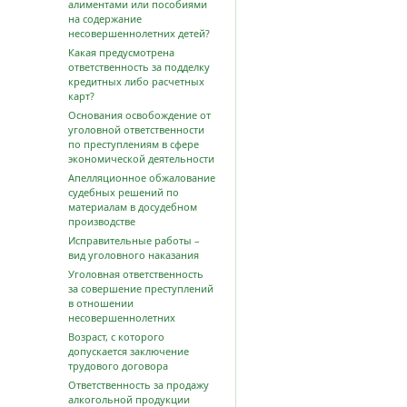
алиментами или пособиями
на содержание
несовершеннолетних детей?
Какая предусмотрена
ответственность за подделку
кредитных либо расчетных
карт?
Основания освобождение от
уголовной ответственности
по преступлениям в сфере
экономической деятельности
Апелляционное обжалование
судебных решений по
материалам в досудебном
производстве
Исправительные работы –
вид уголовного наказания
Уголовная ответственность
за совершение преступлений
в отношении
несовершеннолетних
Возраст, с которого
допускается заключение
трудового договора
Ответственность за продажу
алкогольной продукции