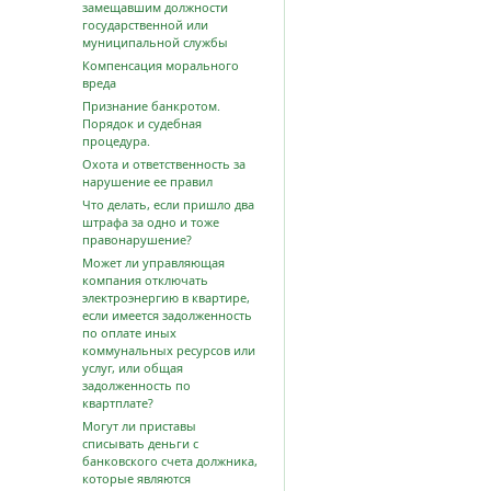
замещавшим должности
государственной или
муниципальной службы
Компенсация морального
вреда
Признание банкротом.
Порядок и судебная
процедура.
Охота и ответственность за
нарушение ее правил
Что делать, если пришло два
штрафа за одно и тоже
правонарушение?
Может ли управляющая
компания отключать
электроэнергию в квартире,
если имеется задолженность
по оплате иных
коммунальных ресурсов или
услуг, или общая
задолженность по
квартплате?
Могут ли приставы
списывать деньги с
банковского счета должника,
которые являются