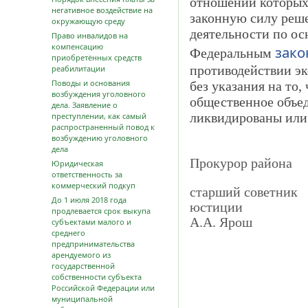
отношении которых
негативное воздействие на
законную силу реше
окружающую среду
деятельности по о
Право инвалидов на
компенсацию
зако
Федеральным
приобретённых средств
противодействии эк
реабилитации
Поводы и основания
без указания на то,
возбуждения уголовного
общественное объе
дела. Заявление о
ликвидированы или 
преступлении, как самый
распространенный повод к
возбуждению уголовного
дела
Прокурор района
Юридическая
ответственность за
коммерческий подкуп
старший советник
До 1 июля 2018 года
ю
продлевается срок выкупа
А.А. Ярош
субъектами малого и
среднего
предпринимательства
арендуемого из
государственной
собственности субъекта
Российской Федерации или
муниципальной