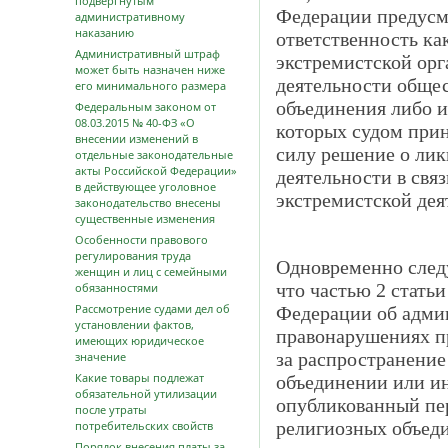
подвергнутым
Федерации предусм
административному
наказанию
ответственность ка
Административный штраф
экстремистской орга
может быть назначен ниже
деятельности общес
его минимального размера
объединения либо и
Федеральным законом от
08.03.2015 № 40-ФЗ «О
которых судом при
внесении изменений в
силу решение о лик
отдельные законодательные
акты Российской Федерации»
деятельности в свя
в действующее уголовное
экстремистской дея
законодательство внесены
существенные изменения
Особенности правового
регулирования труда
Одновременно следу
женщин и лиц с семейными
что частью 2 статьи
обязанностями
Рассмотрение судами дел об
Федерации об адми
установлении фактов,
правонарушениях п
имеющих юридическое
за распространени
значение
Какие товары подлежат
объединении или и
обязательной утилизации
опубликованный пе
после утраты
религиозных объеди
потребительских свойств
Порядок внесения платы за