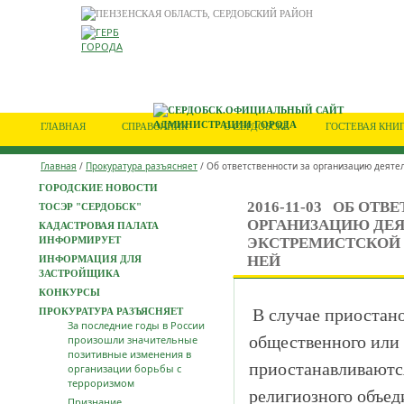
ГЛАВНАЯ
СПРАВОЧНИК
О СЕРДОБСКЕ
ГОСТЕВАЯ КНИ
Главная
/
Прокуратура разъясняет
/ Об ответственности за организацию деятел
ГОРОДСКИЕ НОВОСТИ
2016-11-03
ОБ ОТВЕ
ТОСЭР "СЕРДОБСК"
ОРГАНИЗАЦИЮ ДЕ
КАДАСТРОВАЯ ПАЛАТА
ИНФОРМИРУЕТ
ЭКСТРЕМИСТСКОЙ 
НЕЙ
ИНФОРМАЦИЯ ДЛЯ
ЗАСТРОЙЩИКА
КОНКУРСЫ
В случае приостан
ПРОКУРАТУРА РАЗЪЯСНЯЕТ
За последние годы в России
общественного или
произошли значительные
позитивные изменения в
приостанавливаютс
организации борьбы с
терроризмом
религиозного объед
Признание