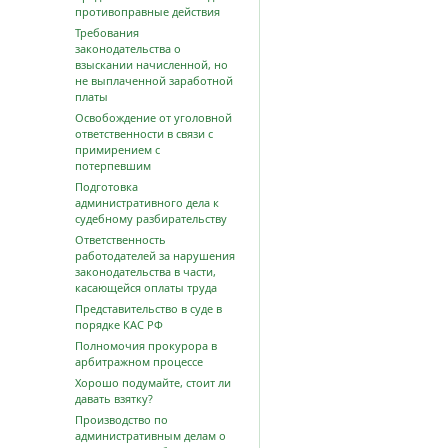
противоправные действия
Требования
законодательства о
взыскании начисленной, но
не выплаченной заработной
платы
Освобождение от уголовной
ответственности в связи с
примирением с
потерпевшим
Подготовка
административного дела к
судебному разбирательству
Ответственность
работодателей за нарушения
законодательства в части,
касающейся оплаты труда
Представительство в суде в
порядке КАС РФ
Полномочия прокурора в
арбитражном процессе
Хорошо подумайте, стоит ли
давать взятку?
Производство по
административным делам о