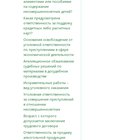
алиментами или пособиями
на содержание
несовершеннолетних детей?
Какая предусмотрена
ответственность за подделку
кредитных либо расчетных
карт?
Основания освобождение от
уголовной ответственности
по преступлениям в сфере
экономической деятельности
Апелляционное обжалование
судебных решений по
материалам в досудебном
производстве
Исправительные работы –
вид уголовного наказания
Уголовная ответственность
за совершение преступлений
в отношении
несовершеннолетних
Возраст, с которого
допускается заключение
трудового договора
Ответственность за продажу
алкогольной продукции