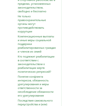
пределах, установленных
законодательством,
свободно и бесплатно
Не только
правоохранительные
органы могут
противодействовать
коррупции
Компенсационные выплаты
и иные меры социальной
поддержки
реабилитированных граждан
и членов их семей
Кто подлежит реабилитации
в соответствии с
законодательством о
реабилитации жертв
политических репрессий?
Понятие конфликта
интересов, обязанность
урегулирования и меры
ответственности за
несоблюдение обязанности
его урегулирования
Последствия самовольного
переустройства и (или)