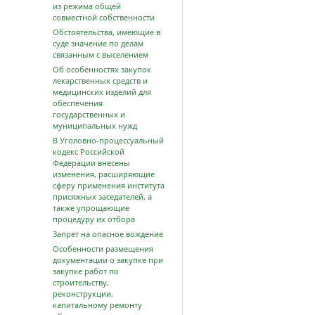
из режима общей
совместной собственности
Обстоятельства, имеющие в
суде значение по делам
связанным с выселением
Об особенностях закупок
лекарственных средств и
медицинских изделий для
обеспечения
государственных и
муниципальных нужд
В Уголовно-процессуальный
кодекс Российской
Федерации внесены
изменения, расширяющие
сферу применения института
присяжных заседателей, а
также упрощающие
процедуру их отбора
Запрет на опасное вождение
Особенности размещения
документации о закупке при
закупке работ по
строительству,
реконструкции,
капитальному ремонту