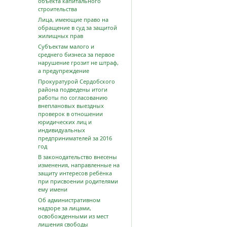
объекта капитального
строительства
Лица, имеющие право на
обращение в суд за защитой
жилищных прав
Субъектам малого и
среднего бизнеса за первое
нарушение грозит не штраф,
а предупреждение
Прокуратурой Сердобского
района подведены итоги
работы по согласованию
внеплановых выездных
проверок в отношении
юридических лиц и
индивидуальных
предпринимателей за 2016
год
В законодательство внесены
изменения, направленные на
защиту интересов ребёнка
при присвоении родителями
ему имени
Об административном
надзоре за лицами,
освобожденными из мест
лишения свободы