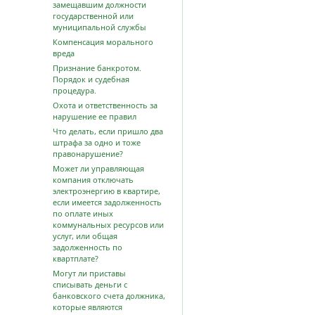
замещавшим должности
государственной или
муниципальной службы
Компенсация морального
вреда
Признание банкротом.
Порядок и судебная
процедура.
Охота и ответственность за
нарушение ее правил
Что делать, если пришло два
штрафа за одно и тоже
правонарушение?
Может ли управляющая
компания отключать
электроэнергию в квартире,
если имеется задолженность
по оплате иных
коммунальных ресурсов или
услуг, или общая
задолженность по
квартплате?
Могут ли приставы
списывать деньги с
банковского счета должника,
которые являются