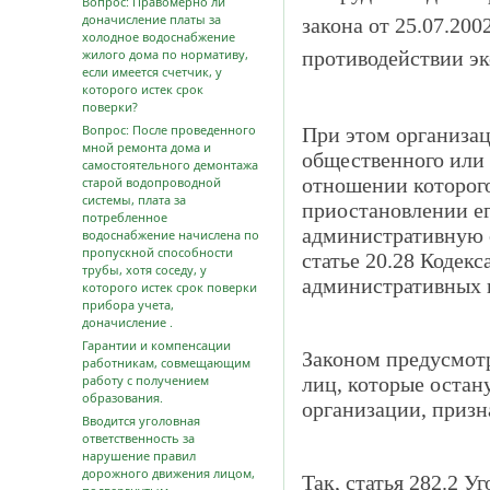
Вопрос: Правомерно ли
доначисление платы за
закона от 25.07.20
холодное водоснабжение
жилого дома по нормативу,
противодействии эк
если имеется счетчик, у
которого истек срок
поверки?
Вопрос: После проведенного
При этом организац
мной ремонта дома и
общественного или 
самостоятельного демонтажа
отношении которог
старой водопроводной
системы, плата за
приостановлении ег
потребленное
административную 
водоснабжение начислена по
пропускной способности
статье 20.28 Кодек
трубы, хотя соседу, у
административных 
которого истек срок поверки
прибора учета,
доначисление .
Гарантии и компенсации
Законом предусмот
работникам, совмещающим
работу с получением
лиц, которые остан
образования.
организации, призн
Вводится уголовная
ответственность за
нарушение правил
дорожного движения лицом,
Так, статья 282.2 У