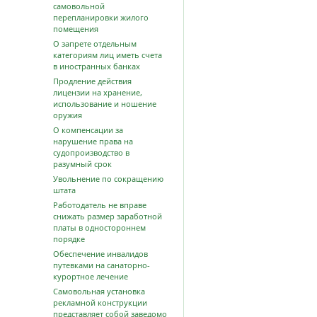
самовольной
перепланировки жилого
помещения
О запрете отдельным
категориям лиц иметь счета
в иностранных банках
Продление действия
лицензии на хранение,
использование и ношение
оружия
О компенсации за
нарушение права на
судопроизводство в
разумный срок
Увольнение по сокращению
штата
Работодатель не вправе
снижать размер заработной
платы в одностороннем
порядке
Обеспечение инвалидов
путевками на санаторно-
курортное лечение
Самовольная установка
рекламной конструкции
представляет собой заведомо