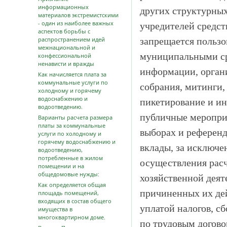
информационных
других структурных
материалов экстремистскими
- один из наиболее важных
учредителей средс
аспектов борьбы с
распространением идей
запрещается пользо
межнациональной и
муниципальными ср
конфессиональной
ненависти и вражды
информации, органи
Как начисляется плата за
коммунальные услуги по
собрания, митинги,
холодному и горячему
водоснабжению и
пикетирование и и
водоотведению.
публичные мероприя
Варианты расчета размера
платы за коммунальные
выборах и референд
услуги по холодному и
горячему водоснабжению и
вклады, за исключе
водоотведению,
потребленные в жилом
осуществления расч
помещении и на
общедомовые нужды:
хозяйственной дея
Как определяется общая
причиненных их де
площадь помещений,
входящих в состав общего
уплатой налогов, с
имущества в
многоквартирном доме.
по трудовым догово