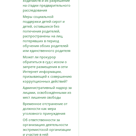
ходатайств и их разрешение
на стадии предварительного
расследования
Меры социальной
поддержки детей-сирот и
детей, оставшихся без
попечения родителей,
распространены на лиц,
потерявших в период
обучения обоих родителей
или единственного родителя
Может ли прокурор
обратиться в суд с иском о
запрете размещения в сети
Интернет информации,
призывающей к совершению
коррупционных действий?
Административный надзор за
лицами, освобождёнными из
мест лишения свободы
Временное отстранение от
должности как мера
уголовного принуждения
Об ответственности за
организацию деятельности
экстремистской организации
и участие в ней