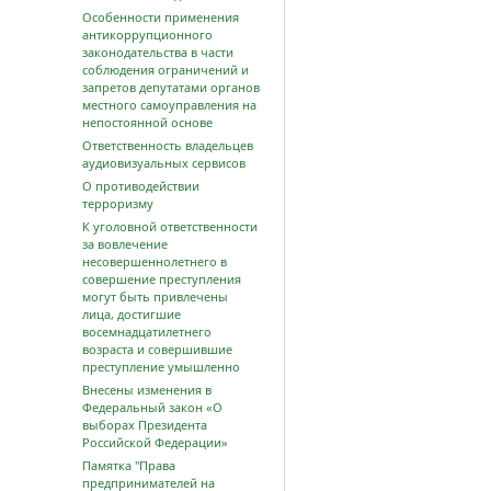
Особенности применения
антикоррупционного
законодательства в части
соблюдения ограничений и
запретов депутатами органов
местного самоуправления на
непостоянной основе
Ответственность владельцев
аудиовизуальных сервисов
О противодействии
терроризму
К уголовной ответственности
за вовлечение
несовершеннолетнего в
совершение преступления
могут быть привлечены
лица, достигшие
восемнадцатилетнего
возраста и совершившие
преступление умышленно
Внесены изменения в
Федеральный закон «О
выборах Президента
Российской Федерации»
Памятка "Права
предпринимателей на